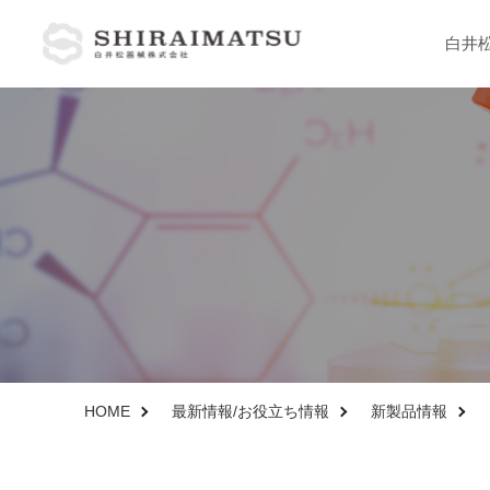
白井
製品情報
医療向け製品
病理分野
解剖分野
臨床分野
HOME
最新情報/お役立ち情報
新製品情報
大学 研究機関向け製品
理化学分野