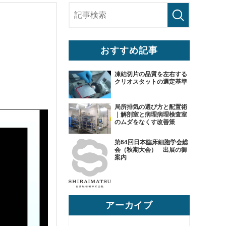
おすすめ記事
凍結切片の品質を左右する
クリオスタットの選定基準
局所排気の選び方と配置術
｜解剖室と病理病理検査室
のムダをなくす改善策
第64回日本臨床細胞学会総
会（秋期大会） 出展の御
案内
アーカイブ