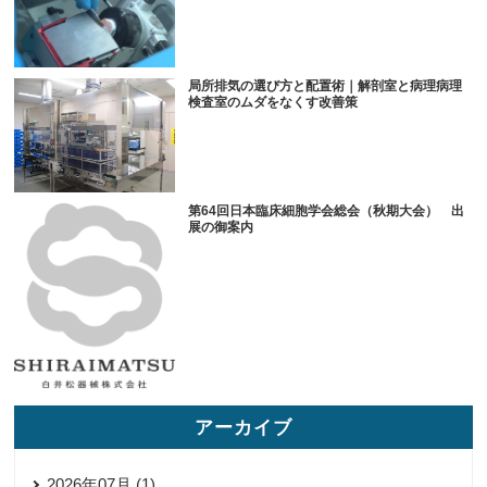
局所排気の選び方と配置術｜解剖室と病理病理
検査室のムダをなくす改善策
第64回日本臨床細胞学会総会（秋期大会） 出
展の御案内
アーカイブ
2026年07月 (1)