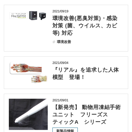
2021/09/19
環境改善(悪臭対策)・感染
対策 (菌、ウイルス、カビ
等) 対応
環境改善
2021/09/04
『リアル』を追求した人体
模型 登場！
2021/09/01
【新発売】 動物用凍結手術
ユニット フリーズス
ティックA シリーズ
新製品情報