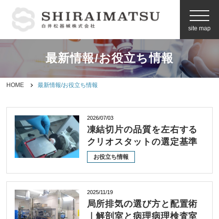
site map
最新情報/お役立ち情報
お問い合わせ
HOME
最新情報/お役立ち情報
製品情報
2026/07/03
メーカーから探す
凍結切片の品質を左右する
クリオスタットの選定基準
空間プランニング
お役立ち情報
企業情報
2025/11/19
白井松器械の強み
局所排気の選び方と配置術
（事業内容）
｜解剖室と病理病理検査室