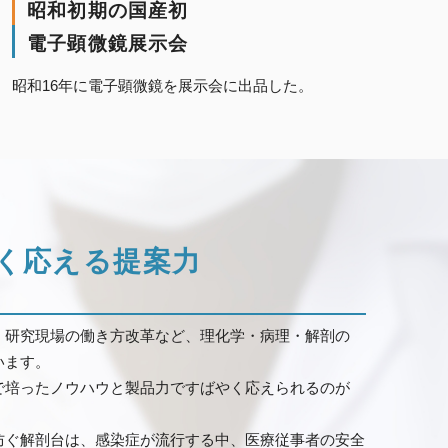
昭和初期の国産初
電子顕微鏡展示会
昭和16年に電子顕微鏡を展示会に出品した。
」
く応える提案力
・研究現場の働き方改革など、理化学・病理・解剖の
います。
で培ったノウハウと製品力ですばやく応えられるのが
防ぐ解剖台は、感染症が流行する中、医療従事者の安全