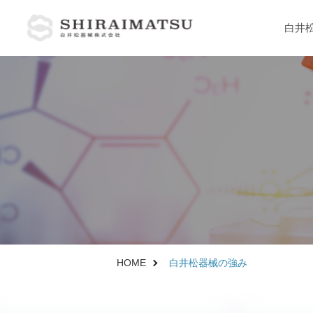
白井
製品情報
医療向け製品
病理分野
解剖分野
臨床分野
HOME
白井松器械の強み
大学 研究機関向け製品
理化学分野