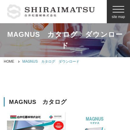
site map
MAGNUS カタログ ダウンロー
お問い合わせ
ド
製品情報
HOME
MAGNUS カタログ ダウンロード
メーカーから探す
空間プランニング
MAGNUS カタログ
企業情報
白井松器械の強み
（事業内容）