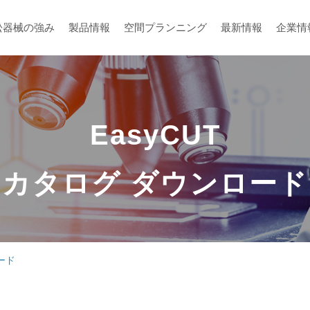
松器械の強み
製品情報
空間プランニング
最新情報
企業情
EasyCUT
メーカーから探す
空間プランニング
カタログ ダウンロード
ード