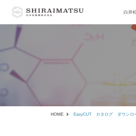
白井
製品情報
医療向け製品
病理分野
解剖分野
臨床分野
HOME
EasyCUT カタログ ダウンロ
大学 研究機関向け製品
理化学分野