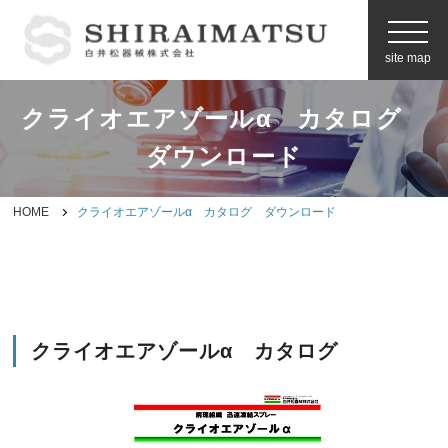
site map
クライオエアゾールα カタログ
お問い合わせ
ダウンロード
製品情報
HOME
クライオエアゾールα カタログ ダウンロード
メーカーから探す
空間プランニング
クライオエアゾールα カタログ
企業情報
白井松器械の強み
（事業内容）