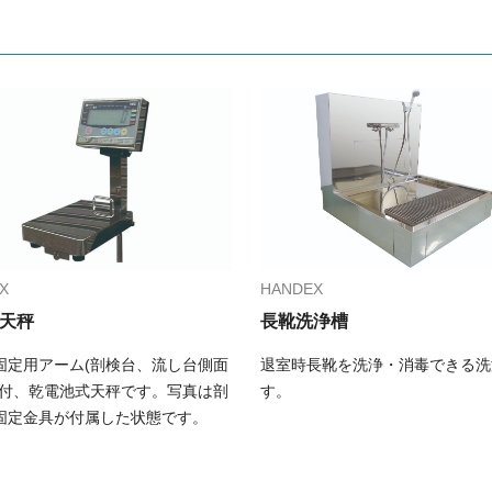
X
HANDEX
天秤
長靴洗浄槽
固定用アーム(剖検台、流し台側面
退室時長靴を洗浄・消毒できる洗
)付、乾電池式天秤です。写真は剖
す。
固定金具が付属した状態です。