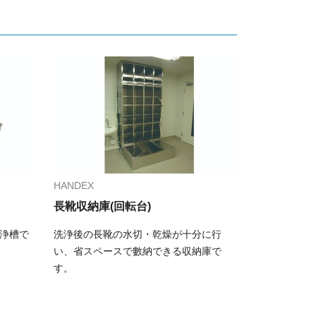
HANDEX
長靴収納庫(回転台)
浄槽で
洗浄後の長靴の水切・乾燥が十分に行
い、省スペースで數納できる収納庫で
す。