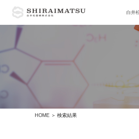
白井
製品情報
医療向け製品
病理分野
解剖分野
臨床分野
HOME
＞ 検索結果
大学 研究機関向け製品
理化学分野