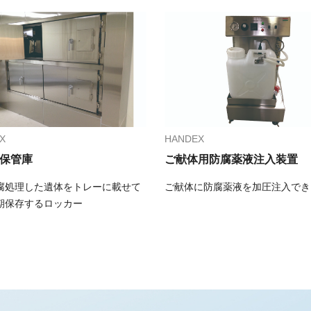
X
HANDEX
保管庫
ご献体用防腐薬液注入装置
腐処理した遺体をトレーに載せて
ご献体に防腐薬液を加圧注入でき
期保存するロッカー