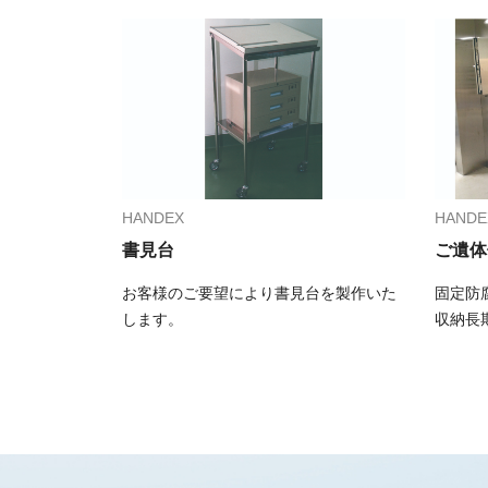
HANDEX
HANDE
書見台
ご遺体
お客様のご要望により書見台を製作いた
固定防
します。
収納長