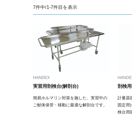
7件中/1-7件目を表示
化学・工業系分野
プライバシーポリシー
サイトマップ
HANDEX
HANDE
実習用剖検台(解剖台)
剖検用
簡易ホルマリン対策を施した、実習中の
計量器
ご献体保管・移動に最適な解剖台です。
固定用
検台用