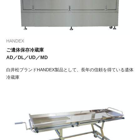
採用情報
最新情報/お役立ち情報
HANDEX
お知らせ一覧
ご遺体保存冷蔵庫
AD／DL／UD／MD
プライバシーポリシー
白井松ブランドHANDEX製品として、長年の信頼を得ている遺体
冷蔵庫
サイトマップ