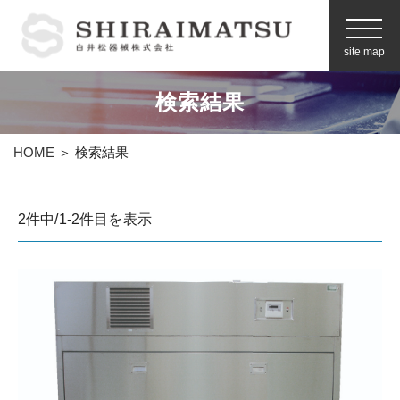
site map
検索結果
お問い合わせ
HOME
＞ 検索結果
製品情報
2件中/1-2件目を表示
メーカーから探す
空間プランニング
企業情報
白井松器械の強み
（事業内容）